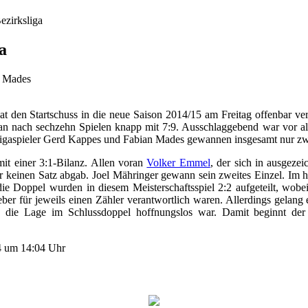
Bezirksliga
ga
n Mades
at den Startschuss in die neue Saison 2014/15 am Freitag offenbar ve
an nach sechzehn Spielen knapp mit 7:9. Ausschlaggebend war vor al
igaspieler Gerd Kappes und Fabian Mades gewannen insgesamt nur zwei
mit einer 3:1-Bilanz. Allen voran
Volker Emmel
, der sich in ausgeze
r keinen Satz abgab. Joel Mähringer gewann sein zweites Einzel. Im 
die Doppel wurden in diesem Meisterschaftsspiel 2:2 aufgeteilt, wo
er für jeweils einen Zähler verantwortlich waren. Allerdings gelang 
h die Lage im Schlussdoppel hoffnungslos war. Damit beginnt der
14 um 14:04 Uhr