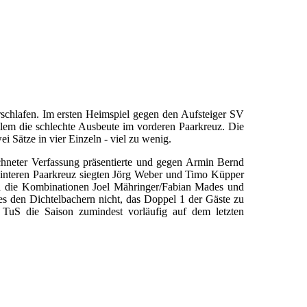
rschlafen. Im ersten Heimspiel gegen den Aufsteiger SV
lem die schlechte Ausbeute im vorderen Paarkreuz. Die
 Sätze in vier Einzeln - viel zu wenig.
ichneter Verfassung präsentierte und gegen Armin Bernd
hinteren Paarkreuz siegten Jörg Weber und Timo Küpper
bei die Kombinationen Joel Mähringer/Fabian Mades und
es den Dichtelbachern nicht, das Doppel 1 der Gäste zu
 TuS die Saison zumindest vorläufig auf dem letzten