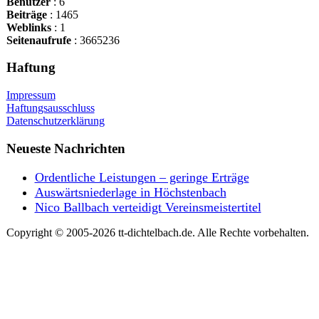
Benutzer
: 6
Beiträge
: 1465
Weblinks
: 1
Seitenaufrufe
: 3665236
Haftung
Impressum
Haftungsausschluss
Datenschutzerklärung
Neueste Nachrichten
Ordentliche Leistungen – geringe Erträge
Auswärtsniederlage in Höchstenbach
Nico Ballbach verteidigt Vereinsmeistertitel
Copyright © 2005-2026 tt-dichtelbach.de. Alle Rechte vorbehalten.