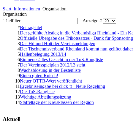
Start
Informationen
Organisation
Organisation
Titelfilter
Anzeige #
#
Beitragstitel
1
Der gefühlte Abstieg in die Verbandsliga Rheinland - Ein 
2
Offizielle Übergabe des Trikotssatzes - Dank für Sponsoring
3
Das Hü und Hott der Vereinsmeldungen
4
Der Tischtennisverband Rheinland kommt nun geliftet daher
5
Hallenbelegung 2013/14
6
Ein neues/altes Gesicht in der TuS-Rangliste
7
Der Vereinsspielplan 2012/13 steht
8
Wachablösung in der Bestenliste
9
Einen guten Rutsch!
10
Neuer QTTR-Wert veröffentlicht
11
Ergebniseingabe bei click-tt - Neue Regelung
12
Die TuS-Rangliste
13
Wichtige Abteilungssitzung
14
Staffeltage der Kreisklassen der Region
Aktuell